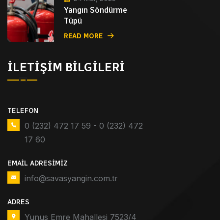
Yangın Söndürme
Tüpü
READ MORE
İLETIŞIM BILGILERI
TELEFON
0 (232) 472 17 59 - 0 (232) 472
17 60
EMAIL ADRESIMIZ
info@savasyangin.com.tr
ADRES
Yunus Emre Mahallesi 7523/4