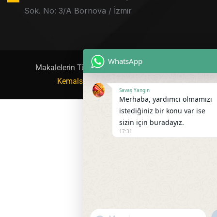
Sok. No: 3/A Bornova / İzmir
WhatsApp
Makalelerin Tüm Hakkı Savaş Yangın Ltd.’ye Aittir. Si
KemalsTrade.com
Tarafından Yapılmıştır.
Savaş Yangın
Merhaba, yardımcı olmamızı
istediğiniz bir konu var ise
sizin için buradayız.
17:31