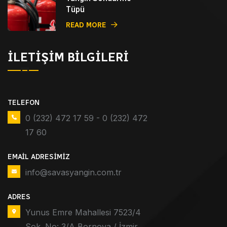
Tüpü
READ MORE
İLETIŞIM BILGILERI
TELEFON
0 (232) 472 17 59 - 0 (232) 472
17 60
EMAIL ADRESIMIZ
info@savasyangin.com.tr
ADRES
Yunus Emre Mahallesi 7523/4
Sok. No: 3/A Bornova / İzmir