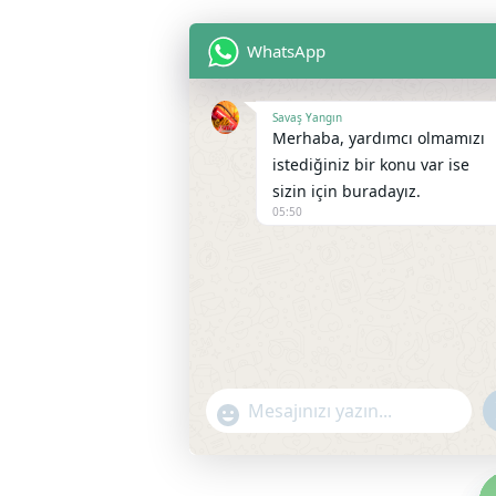
WhatsApp
Savaş Yangın
Merhaba, yardımcı olmamızı
istediğiniz bir konu var ise
sizin için buradayız.
05:50
"+chaty_settings.lang.emoji_picke
WhatsApp Message