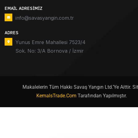
EMAIL ADRESIMIZ
info@savasyangin.com.tr
ADRES
Yunus Emre Mahallesi 7523/4
Sok. No: 3/A Bornova / İzmir
Makalelerin Tüm Hakkı Savaş Yangın Ltd.’ye Aittir. Si
KemalsTrade.com
Tarafından Yapılmıştır.