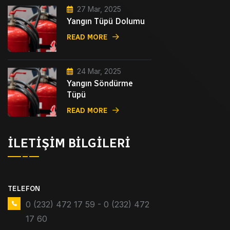
27 Mar, 2025
Yangın Tüpü Dolumu
READ MORE
24 Mar, 2025
Yangın Söndürme
Tüpü
READ MORE
İLETIŞIM BILGILERI
TELEFON
0 (232) 472 17 59 - 0 (232) 472
17 60